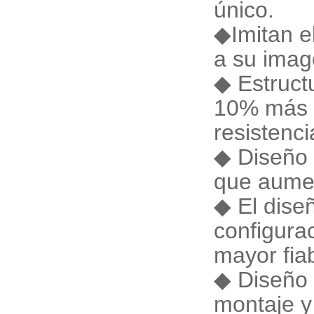
único.
◆Imitan e
a su imag
◆ Estruct
10% más d
resistenci
◆ Diseño 
que aumen
◆ El dise
configura
mayor fiab
◆ Diseño 
montaje y 