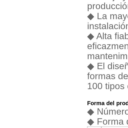
producción
◆ La mayo
instalaci
◆ Alta fia
eficazmen
mantenimi
◆ El diseñ
formas de
100 tipos
Forma del pro
◆ Número 
◆ Forma 