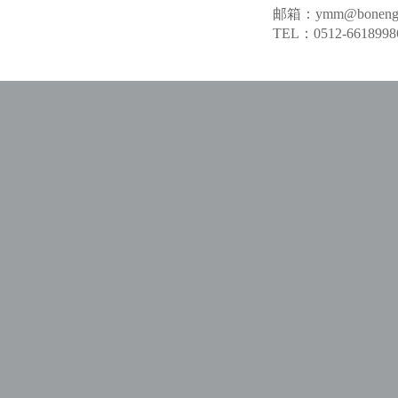
邮箱：ymm@boneng.
TEL：0512-6618998