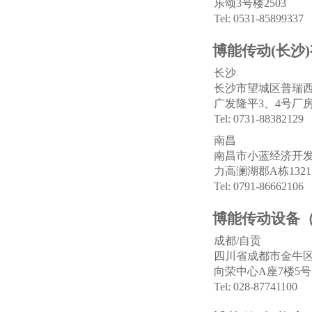
乐颂3号楼2503
Tel: 0531-85899337
博能传动(长沙
长沙
长沙市望城区普瑞西路
广发隆平3、4号厂
Tel: 0731-88382129
南昌
南昌市小蓝经济开发
力高澜湖郡A栋1321
Tel: 0791-86662106
博能传动设备
成都/自贡
四川省成都市金牛区
向荣中心A座7楼5号
Tel: 028-87741100